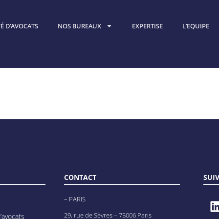
É D’AVOCATS
NOS BUREAUX
EXPERTISE
L’EQUIPE
MICHELOT
CONTACT
SUI
– PARIS
29, rue de Sèvres – 75006 Paris
’avocats