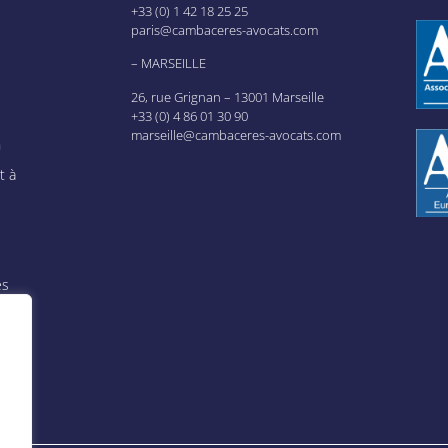
+33 (0) 1 42 18 25 25
paris@cambaceres-avocats.com
– MARSEILLE
26, rue Grignan – 13001 Marseille
+33 (0) 4 86 01 30 90
marseille@cambaceres-avocats.com
n
t à
es