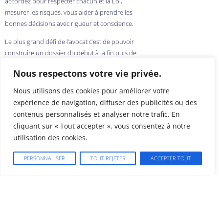
accordez pour respecter chacun et la Loi,
mesurer les risques, vous aider à prendre les
bonnes décisions avec rigueur et conscience.
Le plus grand défi de l’avocat c’est de pouvoir
construire un dossier du début à la fin puis de
tout recommencer une fois le dossier passé,
Nous respectons votre vie privée.
sans apriori car chaque cas est un cas
particulier.
Nous utilisons des cookies pour améliorer votre
expérience de navigation, diffuser des publicités ou des
Notre expérience et nos expertises nous
contenus personnalisés et analyser notre trafic. En
permettent d’intervenir quel que soit le contexte
cliquant sur « Tout accepter », vous consentez à notre
et le terrain dans une relation transparente et
utilisation des cookies.
constructive. Nous étudions, dialoguons,
réfléchissons afin de trouver la solution la plus
PERSONNALISER
TOUT REJETER
ACCEPTER TOUT
adaptée à votre problématique et redonner à la
raison toute sa valeur émancipatrice.