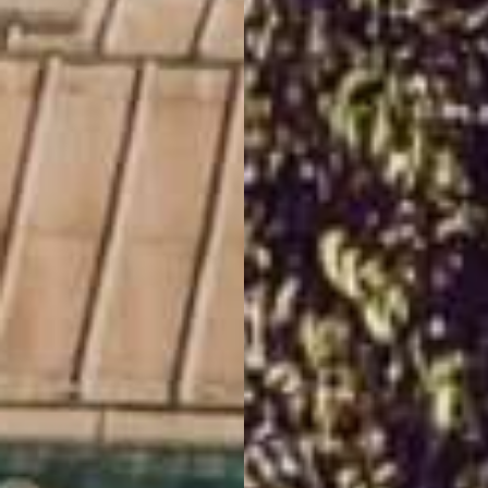
LE CABINET
Aujourd’hui plus que jamais,
même si les fondamentaux du
droit demeurent essentiels, le
contexte impose à la pratique
juridique de s’actualiser et de
se remettre en question en
permanence pour réfléchir et
agir avec un temps d’avance.