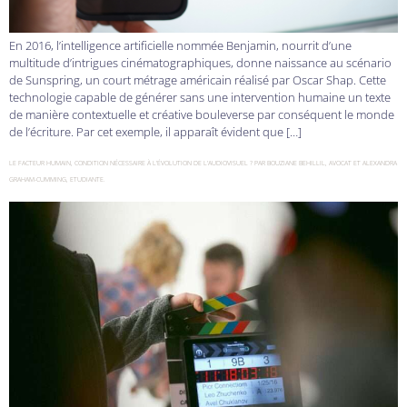
En 2016, l’intelligence artificielle nommée Benjamin, nourrit d’une
multitude d’intrigues cinématographiques, donne naissance au scénario
de Sunspring, un court métrage américain réalisé par Oscar Shap. Cette
technologie capable de générer sans une intervention humaine un texte
de manière contextuelle et créative bouleverse par conséquent le monde
de l’écriture. Par cet exemple, il apparaît évident que […]
LE FACTEUR HUMAIN, CONDITION NÉCESSAIRE À L’ÉVOLUTION DE L’AUDIOVISUEL ? PAR BOUZIANE BEHILLIL, AVOCAT ET ALEXANDRA
GRAHAM-CUMMING, ETUDIANTE.