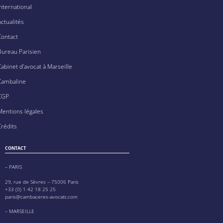
International
Actualités
Contact
Bureau Parisien
Cabinet d’avocat à Marseille
Cambaline
CGP
Mentions légales
Crédits
CONTACT
– PARIS
29, rue de Sèvres – 75006 Paris
+33 (0) 1 42 18 25 25
paris@cambaceres-avocats.com
– MARSEILLE