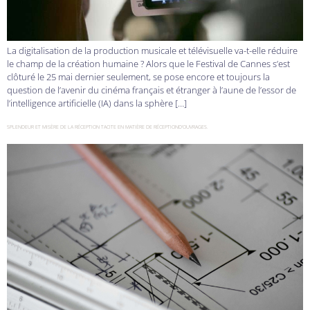
La digitalisation de la production musicale et télévisuelle va-t-elle réduire
le champ de la création humaine ? Alors que le Festival de Cannes s’est
clôturé le 25 mai dernier seulement, se pose encore et toujours la
question de l’avenir du cinéma français et étranger à l’aune de l’essor de
l’intelligence artificielle (IA) dans la sphère […]
SPLENDEUR ET MISÈRE DE LA RÉCEPTION TACITE EN MATIÈRE DE RÉCEPTIOND’OUVRAGES.