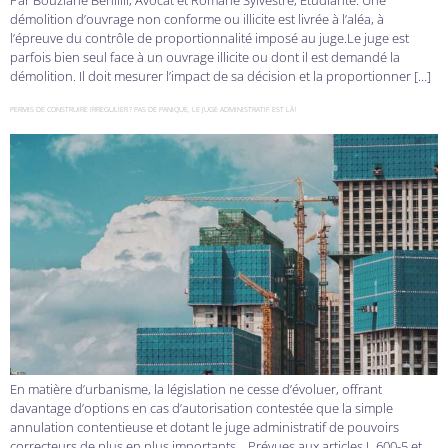
Par Bouziane Behillil, Avocat et Romane Sylvestre, Etudiante. Une
démolition d’ouvrage non conforme ou illicite est livrée à l’aléa, à
l’épreuve du contrôle de proportionnalité imposé au juge.Le juge est
parfois bien seul face à un ouvrage illicite ou dont il est demandé la
démolition. Il doit mesurer l’impact de sa décision et la proportionner […]
PERMIS DE CONSTRUIRE IRREGULIER ? PAS DE PANIQUE, LE JUGE ADMINISTRATIF EST LÀ !
En matière d’urbanisme, la législation ne cesse d’évoluer, offrant
davantage d’options en cas d’autorisation contestée que la simple
annulation contentieuse et dotant le juge administratif de pouvoirs
correcteurs de plus en plus importants. Prévues aux articles L.600-5 et