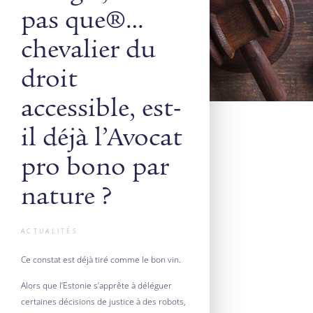
pas que …
chevalier du
droit
accessible, est-
il déjà l’Avocat
pro bono par
nature ?
ACTUALITÉS
Ce constat est déjà tiré comme le bon vin.
Alors que l’Estonie s’apprête à déléguer
certaines décisions de justice à des robots,