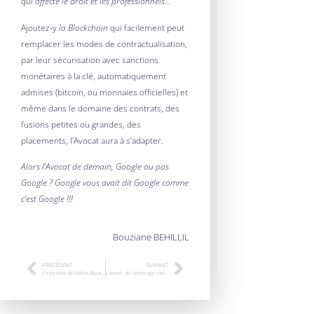
qui affecte le droit et les professionnels…
Ajoutez-y
la Blockchain
qui facilement peut
remplacer les modes de contractualisation,
par leur sécurisation avec sanctions
monétaires à la clé, automatiquement
admises (bitcoin, ou monnaies officielles) et
même dans le domaine des contrats, des
fusions petites ou grandes, des
placements, l’Avocat aura à s’adapter.
Alors l’Avocat de demain, Google ou pas
Google ? Google vous avait dit Google comme
c’est Google !!!
Bouziane BEHILLIL
PRÉCÉDENT
SUIVANT
L’interview de Maître Bouziane Behillil
L’avenir de l’arbitrage international