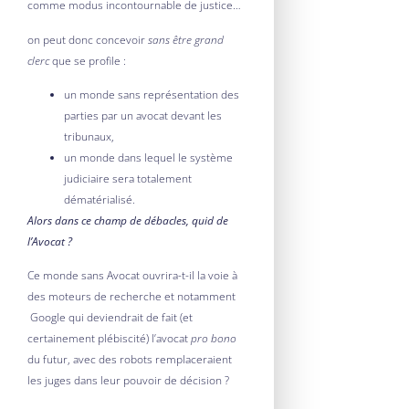
comme modus incontournable de justice…
on peut donc concevoir
sans être grand
clerc
que se profile :
un monde sans représentation des
parties par un avocat devant les
tribunaux,
un monde dans lequel le système
judiciaire sera totalement
dématérialisé.
Alors dans ce champ de débacles, quid de
l’Avocat ?
Ce monde sans Avocat ouvrira-t-il la voie à
des moteurs de recherche et notamment
Google qui deviendrait de fait (et
certainement plébiscité) l’avocat
pro bono
du futur, avec des robots remplaceraient
les juges dans leur pouvoir de décision ?