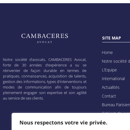
SITE MAP
Home
Notre société d’avocats, CAMBACERES Avocat,
Notre société d
forte de 30 années d’expérience a su se
L’Equipe
réinventer de façon durable en termes de
pratiques, connaissances, acquisition de talents,
International
gestion des informations, types d’interventions et
Actualités
modes de communication afin de toujours
pleinement engager son expertise et son agilité
Contact
au service de ses clients.
Bureau Parisie
Cabinet d’avoca
Marseille
Nous respectons votre vie privée.
Cambaline