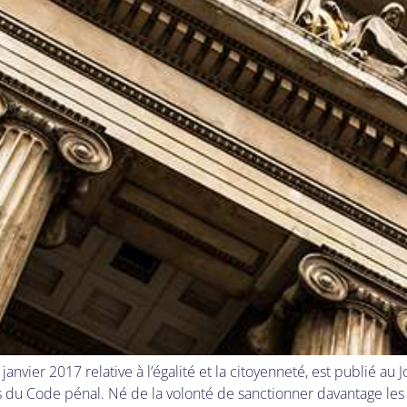
nvier 2017 relative à l’égalité et la citoyenneté, est publié au J
s du Code pénal. Né de la volonté de sanctionner davantage les