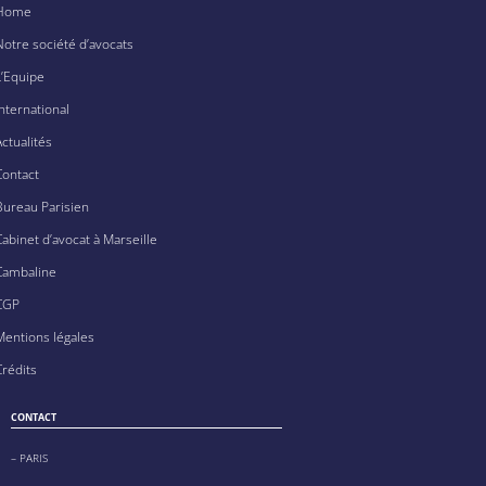
Home
Notre société d’avocats
L’Equipe
International
Actualités
Contact
Bureau Parisien
Cabinet d’avocat à Marseille
Cambaline
CGP
Mentions légales
Crédits
CONTACT
– PARIS