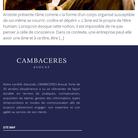
Aristote présente l’âme comme « la forme d’un corps organisé susceptible
de soi-même se nourrir, croître et dépérir ». L’âme est le propre de l’être
humain. Lorsqu’on évoque cette notion, il est impossible de ne pas
penser à celle de conscience. Dans ce contexte, une entreprise peut-elle
avoir une âme et à ce titre, être […]
Notre société d’avocats, CAMBACERES Avocat, forte de
30 années d’expérience a su se réinventer de façon
durable en termes de pratiques, connaissances,
acquisition de talents, gestion des informations, types
d’interventions et modes de communication afin de
toujours pleinement engager son expertise et son
agilité au service de ses clients.
SITE MAP