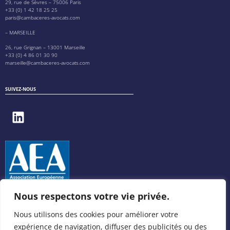
29, rue de Sèvres – 75006 Paris
+33 (0) 1 42 18 25 25
paris@cambaceres-avocats.com
– MARSEILLE
26, rue Grignan – 13001 Marseille
+33 (0) 4 86 01 30 90
marseille@cambaceres-avocats.com
SUIVEZ-NOUS
Nous respectons votre vie privée.
Nous utilisons des cookies pour améliorer votre
expérience de navigation, diffuser des publicités ou des