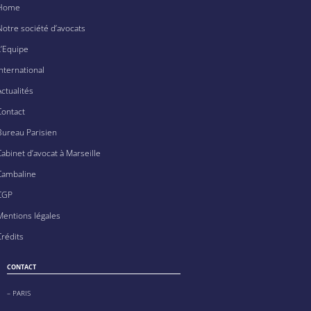
Home
Notre société d’avocats
L’Equipe
International
Actualités
Contact
Bureau Parisien
Cabinet d’avocat à Marseille
Cambaline
CGP
Mentions légales
Crédits
CONTACT
– PARIS