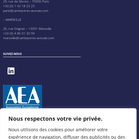
29, rue de Sèvres – 75006 Paris
+33 (0) 1 42 18 25 25
paris@cambaceres-avocats.com
– MARSEILLE
26, rue Grignan – 13001 Marseille
+33 (0) 4 86 01 30 90
marseille@cambaceres-avocats.com
SUIVEZ-NOUS
Nous respectons votre vie privée.
Nous utilisons des cookies pour améliorer votre
expérience de navigation, diffuser des publicités ou des