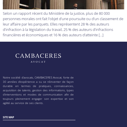
Selon un rapport récent du Ministère de la justice, plus de 80 000
personnes morales ont fait l’objet d’une poursuite ou d’un classement de
leur affaire par les parquets. Elles représentent 28 % des auteurs
d’infraction à la législation du travail, 25 % des auteurs d’infractions
financières et économiques et 16 % des auteurs d’atteinte […]
Notre société d’avocats, CAMBACERES Avocat, forte de
30 années d’expérience a su se réinventer de façon
durable en termes de pratiques, connaissances,
acquisition de talents, gestion des informations, types
d’interventions et modes de communication afin de
toujours pleinement engager son expertise et son
agilité au service de ses clients.
SITE MAP