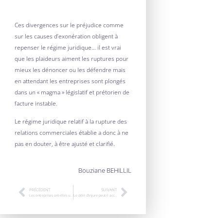
Ces divergences sur le préjudice comme
sur les causes d’exonération obligent à
repenser le régime juridique… il est vrai
que les plaideurs aiment les ruptures pour
mieux les dénoncer ou les défendre mais
en attendant les entreprises sont plongés
dans un « magma » législatif et prétorien de
facture instable.
Le régime juridique relatif à la rupture des
relations commerciales établie a donc à ne
pas en douter, à être ajusté et clarifié.
Bouziane BEHILLIL
PRÉCÉDENT
SUIVANT
Les entreprises ont-elles une âme ?
Le délit d’injure peut-il accueillir tous les propos racistes ?