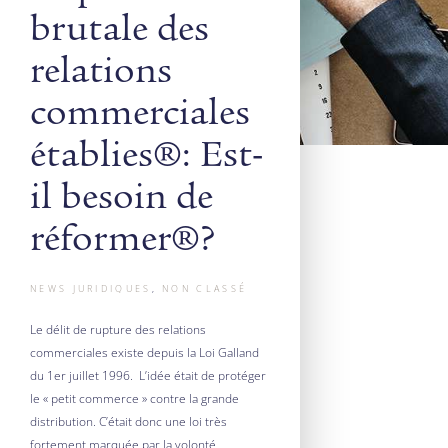
brutale des
relations
commerciales
établies : Est-
il besoin de
réformer ?
NEWS JURIDIQUES
,
NON CLASSÉ
Le délit de rupture des relations
commerciales existe depuis la Loi Galland
du 1er juillet 1996. L’idée était de protéger
le « petit commerce » contre la grande
distribution. C’était donc une loi très
fortement marquée par la volonté