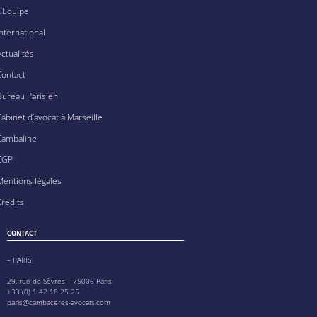
L’Equipe
International
Actualités
Contact
Bureau Parisien
Cabinet d’avocat à Marseille
Cambaline
CGP
Mentions légales
Crédits
CONTACT
– PARIS
29, rue de Sèvres – 75006 Paris
+33 (0) 1 42 18 25 25
paris@cambaceres-avocats.com