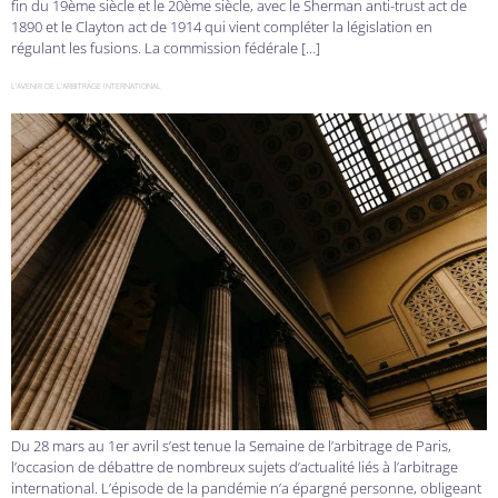
fin du 19ème siècle et le 20ème siècle, avec le Sherman anti-trust act de
1890 et le Clayton act de 1914 qui vient compléter la législation en
régulant les fusions. La commission fédérale […]
L’AVENIR DE L’ARBITRAGE INTERNATIONAL
Du 28 mars au 1er avril s’est tenue la Semaine de l’arbitrage de Paris,
l’occasion de débattre de nombreux sujets d’actualité liés à l’arbitrage
international. L’épisode de la pandémie n’a épargné personne, obligeant