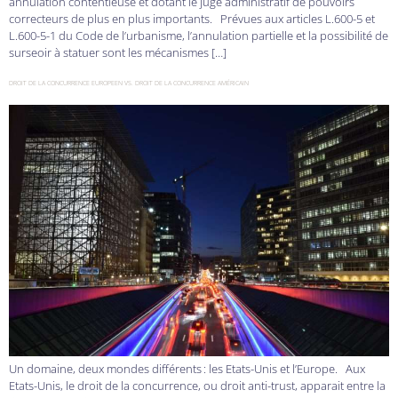
annulation contentieuse et dotant le juge administratif de pouvoirs
correcteurs de plus en plus importants. Prévues aux articles L.600-5 et
L.600-5-1 du Code de l’urbanisme, l’annulation partielle et la possibilité de
surseoir à statuer sont les mécanismes […]
DROIT DE LA CONCURRENCE EUROPEEN VS. DROIT DE LA CONCURRENCE AMÉRICAIN
Un domaine, deux mondes différents : les Etats-Unis et l’Europe. Aux
Etats-Unis, le droit de la concurrence, ou droit anti-trust, apparait entre la