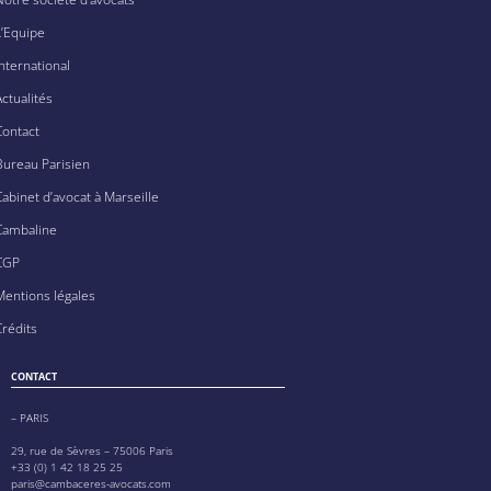
L’Equipe
International
Actualités
Contact
Bureau Parisien
Cabinet d’avocat à Marseille
Cambaline
CGP
Mentions légales
Crédits
CONTACT
– PARIS
29, rue de Sèvres – 75006 Paris
+33 (0) 1 42 18 25 25
paris@cambaceres-avocats.com