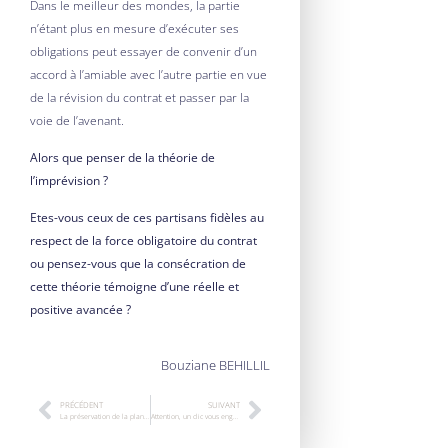
Dans le meilleur des mondes, la partie
n’étant plus en mesure d’exécuter ses
obligations peut essayer de convenir d’un
accord à l’amiable avec l’autre partie en vue
de la révision du contrat et passer par la
voie de l’avenant.
Alors que penser de la théorie de
l’imprévision ?
Etes-vous ceux de ces partisans fidèles au
respect de la force obligatoire du contrat
ou pensez-vous que la consécration de
cette théorie témoigne d’une réelle et
positive avancée ?
Bouziane BEHILLIL
PRÉCÉDENT
SUIVANT
La préservation de la planète passe-t-elle par un droit plus contraignant ? Et lequel ?
Attention, un clic vous engage !