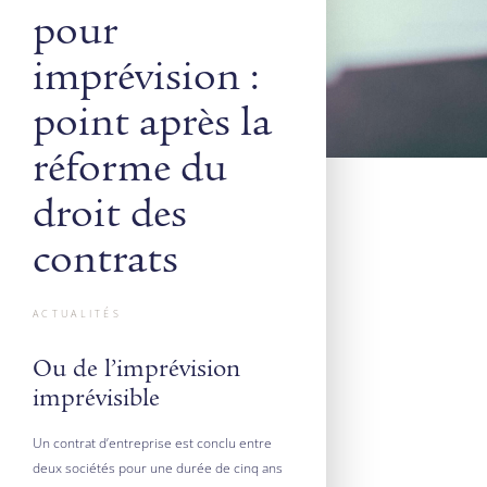
pour
imprévision :
point après la
réforme du
droit des
contrats
ACTUALITÉS
Ou de l’imprévision
imprévisible
Un contrat d’entreprise est conclu entre
deux sociétés pour une durée de cinq ans