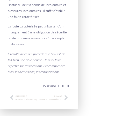
l’instar du délit d’homicide involontaire et
blessures involontaires : il suffit d’établir
une faute caractérisée.
La faute caractérisée peut résulter d’un
manquement à une obligation de sécurité
ou de prudence ou encore d’une simple
maladresse …
Il résulte de ce qui précède que l’élu est de
fait bien une cible pénale. De quoi faire
réfléchir sur les vocations ? et comprendre
ainsi les démissions, les renonciations…
Bouziane BEHILLIL
PRÉCÉDENT
SUIVANT
Attention, un clic vous engage !
Les entreprises ont-elles une âme ?