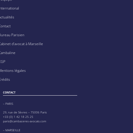
International
Actualités
Contact
Bureau Parisien
Cabinet d’avocat à Marseille
Cambaline
CGP
Mentions légales
Crédits
CONTACT
– PARIS
29, rue de Sèvres – 75006 Paris
+33 (0) 1 42 18 25 25
paris@cambaceres-avocats.com
– MARSEILLE