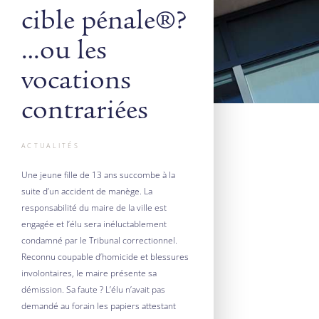
cible pénale ?
…ou les
vocations
contrariées
ACTUALITÉS
Une jeune fille de 13 ans succombe à la
suite d’un accident de manège. La
responsabilité du maire de la ville est
engagée et l’élu sera inéluctablement
condamné par le Tribunal correctionnel.
Reconnu coupable d’homicide et blessures
involontaires, le maire présente sa
démission. Sa faute ? L’élu n’avait pas
demandé au forain les papiers attestant